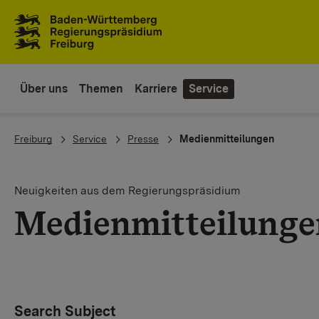
To the main navigation
Über uns
Themen
Karriere
Service
You are here:
Freiburg
Service
Presse
Medienmitteilungen
Neuigkeiten aus dem Regierungspräsidium
Medienmitteilunge
Search Subject