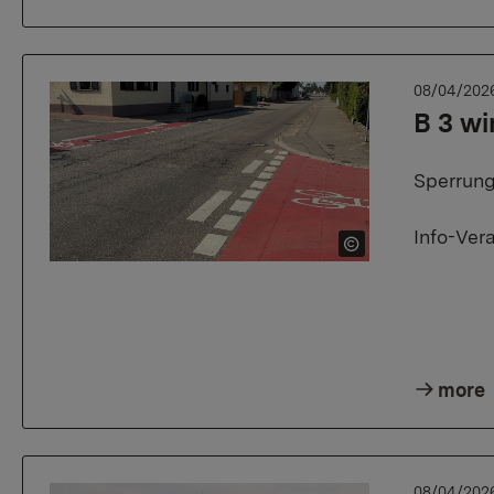
08/04/202
B 3 wi
Sperrung
Info-Ver
more
08/04/202