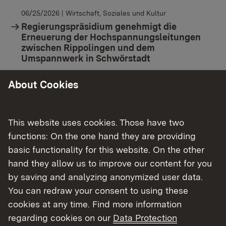
06/25/2026
| Wirtschaft, Soziales und Kultur
Regierungspräsidium genehmigt die
Erneuerung der Hochspannungsleitungen
zwischen Rippolingen und dem
Umspannwerk in Schwörstadt
About Cookies
06/24/2026
| Wirtschaft, Soziales und Kultur
Erörterungstermin zum
Planfeststellungsverfahren für den
Doppelspurausbau Lottstetten – Jestetten
This website uses cookies. Those have two
Süd
functions: On the one hand they are providing
basic functionality for this website. On the other
06/15/2026
| Raumordnung, Planen und Bauen
hand they allow us to improve our content for you
Teilgenehmigung für die Netzverstärkung
by saving and analyzing anonymized user data.
der Stromleitung zwischen Meißenheim und
Ringsheim erteilt
You can redraw your consent to using these
cookies at any time. Find more information
regarding cookies on our
Data Protection