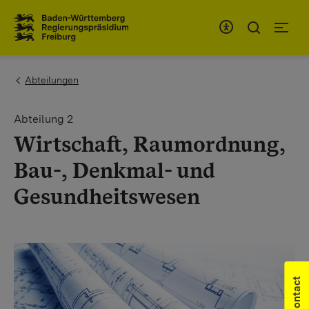
To the main navigation
You are here:
Abteilungen
Abteilung 2
Wirtschaft, Raumordnung,
Bau-, Denkmal- und
Gesundheitswesen
Contact