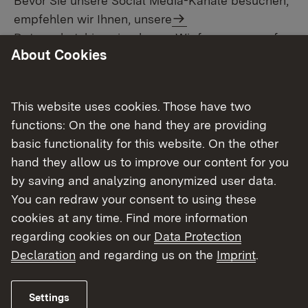
Bevor Sie unsere Social Media-Kanäle besuchen,
empfehlen wir Ihnen, unsere
Datenschutzhinweise
lesen. Wir freuen uns auf
About Cookies
unseren Kanälen in den sozialen Netzwerken über
Ihre Kommentare und Fragen – über Zustimmung
und Kritik.
This website uses cookies. Those have two
functions: On the one hand they are providing
Übersicht unserer Social Media-
basic functionality for this website. On the other
Auftritte:
hand they allow us to improve our content for you
by saving and analyzing anonymized user data.
You can redraw your consent to using these
cookies at any time. Find more information
regarding cookies on our
Data Protection
Declaration
and regarding us on the
Imprint
.
Facebook
Instagram
Settings