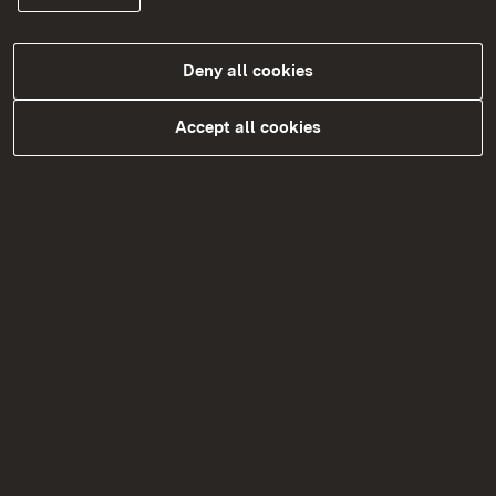
YouTube
Mastodon & X
Deny all cookies
Accept all cookies
Mehr Infos
Netiquette
Nutzungskonzept
Datenschutzfolgeabschätzung