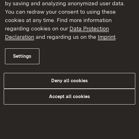
by saving and analyzing anonymized user data.
Einverständniserklärung zu Pflichtstation
You can redraw your consent to using these
Verwaltung
(pdf)
cookies at any time. Find more information
regarding cookies on our
Data Protection
Declaration
and regarding us on the
Imprint
.
Settings
Nach dem Referendariat
Sie haben Interesse am höheren
Deny all cookies
Verwaltungsdienst der Innenverwaltung des
Landes Baden-Württemberg?
Accept all cookies
External link:
Dann sind Sie
hier
genau richtig!
Flyer "Juristinnen und Juristen im höheren
Verwaltungsdienst in der Innenverwaltung"