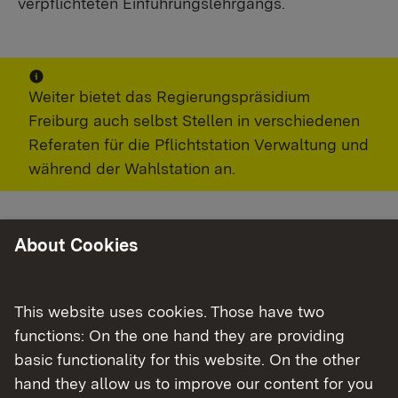
verpflichteten Einführungslehrgangs.
Weiter bietet das Regierungspräsidium
Freiburg auch selbst Stellen in verschiedenen
Referaten für die Pflichtstation Verwaltung und
während der Wahlstation an.
About Cookies
Weitere Infos
This website uses cookies. Those have two
functions: On the one hand they are providing
Vorabinformationen zur Verwaltungsstation
basic functionality for this website. On the other
(pdf)
hand they allow us to improve our content for you