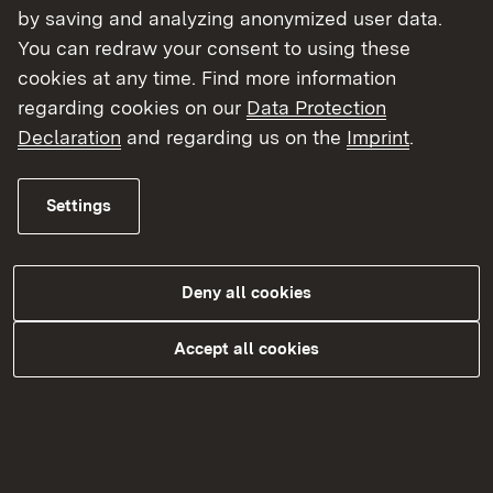
73. Pflanzenschutztag am 3. März in
by saving and analyzing anonymized user data.
Geisingen
You can redraw your consent to using these
cookies at any time. Find more information
12/04/2025
| Landwirtschaft, Ländlicher Raum und
Lebensmittel
regarding cookies on our
Data Protection
Zwei weitere Unternehmen sind „Spitze auf
Declaration
and regarding us on the
Imprint
.
dem Land“
Settings
Alle Meldungen
Deny all cookies
Accept all cookies
Unsere Referate