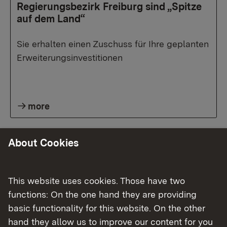
Regierungsbezirk Freiburg sind „Spitze
auf dem Land“
Sie erhalten einen Zuschuss für Ihre geplanten
Erweiterungsinvestitionen
more
About Cookies
06/23/2026
| Landwirtschaft, Ländlicher Raum und
Lebensmittel
Deutscher Bauerntag 2026 in Freiburg
This website uses cookies. Those have two
functions: On the one hand they are providing
02/25/2026
| Landwirtschaft, Ländlicher Raum und
basic functionality for this website. On the other
Lebensmittel
hand they allow us to improve our content for you