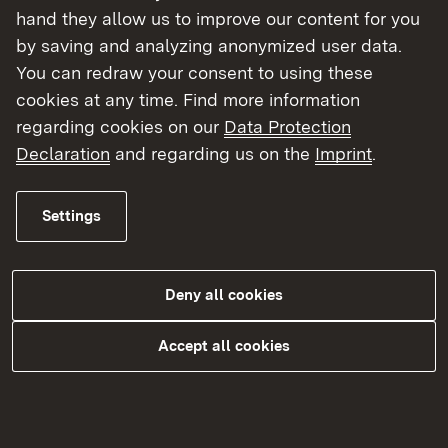
hand they allow us to improve our content for you
Für Studierende des Studiums Public
by saving and analyzing anonymized user data.
Management (Ausbildung im gehobenen
You can redraw your consent to using these
nichttechnischen Verwaltungsdienst)
cookies at any time. Find more information
stehen für die Dauer der praktischen
regarding cookies on our
Data Protection
Ausbildung Praktikumsplätze zur
Declaration
and regarding us on the
Imprint
.
Verfügung. Die Praxisstellen werden auf
unserer Internetseite ausgeschrieben (im
Settings
August; Bewerbungsfrist 30. September
eines Jahres) sowie über die Hochschule
Kehl bekannt gegeben.
Deny all cookies
Unsere Stellenangebote
Accept all cookies
Umweltpraktikum im
Biosphärengebiet