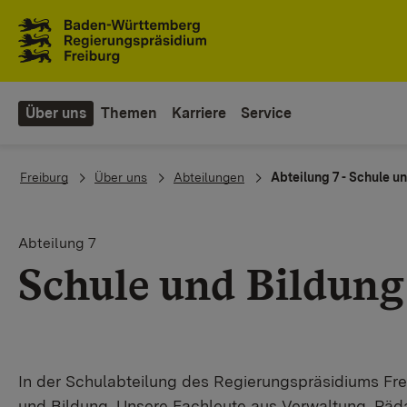
To the main navigation
Über uns
Themen
Karriere
Service
You are here:
Freiburg
Über uns
Abteilungen
Abteilung 7 - Schule u
Abteilung 7
Schule und Bildung
In der Schulabteilung des Regierungspräsidiums Fr
und Bildung. Unsere Fachleute aus Verwaltung, Päd