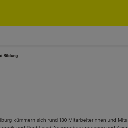
nd Bildung
eiburg kümmern sich rund 130 Mitarbeiterinnen und Mit
agogik und Recht sind Ansprechpartnerinnen und Anspre