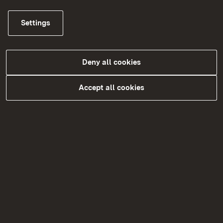
Geowissenschaftliche Verfahren
Settings
Immissionsschutzrechtiche Verfahren
Landwirtschaft und Jagd
Deny all cookies
Accept all cookies
Natura 2000
Naturschutz: Schutzgebiete
Personenbeförderung
Planfeststellungsverfahren
Planungsgebiete