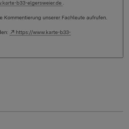
rner Link:
karte-b33-elgersweier.de
.
 die Kommentierung unserer Fachleute aufrufen.
Externer Link:
den:
https://www.karte-b33-