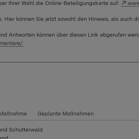
Exte
er Ihrer Wahl die Online-Beteiligungskarte auf:
www.
is. Hier können Sie jetzt sowohl den Hinweis, als auch
n und Antworten können über diesen Link abgerufen wer
mmentare/
r Maßnahme
Geplante Maßnahmen
nd Schutterwald
and