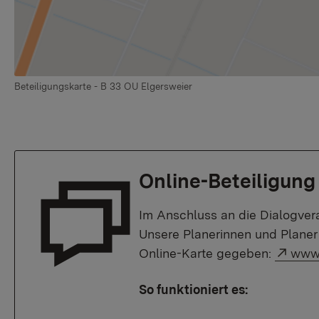
Beteiligungskarte - B 33 OU Elgersweier
Online-Beteiligun
Im Anschluss an die Dialogvera
Unsere Planerinnen und Plane
Exter
Online-Karte gegeben:
www.
So funktioniert es: