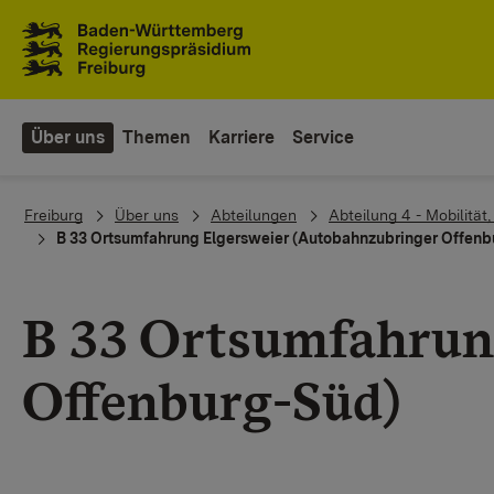
Zum Inhaltsbereich
Zur Hauptnavigation
Über uns
Themen
Karriere
Service
You are here:
Freiburg
Über uns
Abteilungen
Abteilung 4 - Mobilität
B 33 Ortsumfahrung Elgersweier (Autobahnzubringer Offenb
B 33 Ortsumfahrun
Offenburg-Süd)