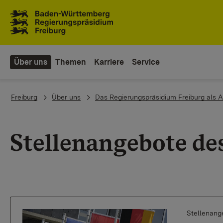
Zum Inhaltsbereich
Zur Hauptnavigation
Über uns
Themen
Karriere
Service
You are here:
Freiburg
Über uns
Das Regierungspräsidium Freiburg als A
Stellenangebote de
Stellenang