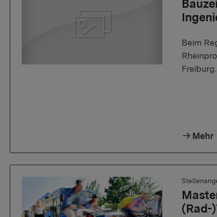
Bauzei
Ingeni
Beim Reg
Rheinpro
Freiburg
Mehr
Stellenang
Master
(Rad-)