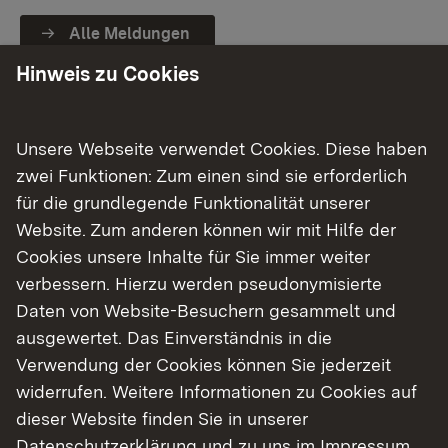
Alle Meldungen
Hinweis zu Cookies
Unsere Aufgaben
Unsere Webseite verwendet Cookies. Diese haben
zwei Funktionen: Zum einen sind sie erforderlich
Baden-Württemberg hat sich zum Ziel gesetzt,
für die grundlegende Funktionalität unserer
bis 2040 klimaneutral zu sein. Um dieses
Website. Zum anderen können wir mit Hilfe der
Klimaschutzziel zu erreichen, müssen wir den
Cookies unsere Inhalte für Sie immer weiter
Ausbau der erneuerbaren Energien weiter
verbessern. Hierzu werden pseudonymisierte
vorantreiben.
Daten von Website-Besuchern gesammelt und
Gleichzeitig sichert eine klimaneutrale
ausgewertet. Das Einverständnis in die
Energieversorgung die künftige Versorgung mit
Verwendung der Cookies können Sie jederzeit
bezahlbarem Strom und bezahlbarer Wärme im
widerrufen. Weitere Informationen zu Cookies auf
Regierungsbezirk. Damit ist sie Voraussetzung für
dieser Website finden Sie in unserer
den Erhalt der hohen Lebensqualität und die
Datenschutzerklärung
und zu uns im
Impressum
.