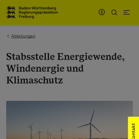
Zum Inhaltsbereich
Zur Hauptnavigation
You are here:
Abteilungen
Stabsstelle Energiewende,
Windenergie und
Klimaschutz
Kontakt