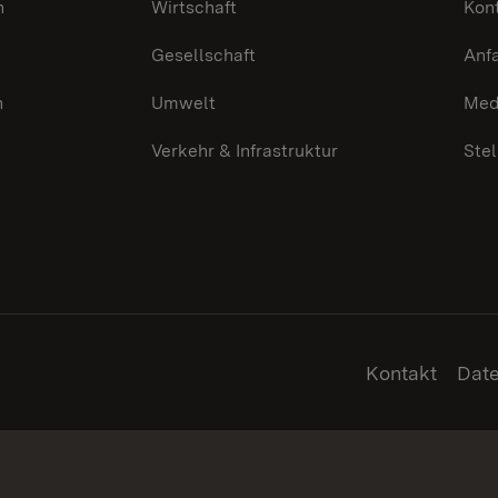
n
Wirtschaft
Kon
Gesellschaft
Anf
n
Umwelt
Med
Verkehr & Infrastruktur
Ste
Kontakt
Dat