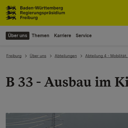
Zum Inhaltsbereich
Zur Hauptnavigation
Über uns
Themen
Karriere
Service
You are here:
Freiburg
Über uns
Abteilungen
Abteilung 4 - Mobilität
B 33 - Ausbau im K