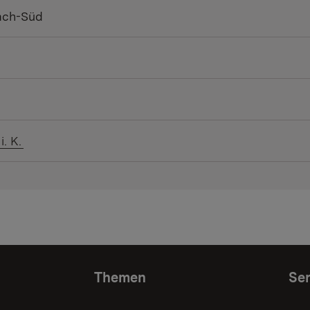
ach-Süd
. K.
Themen
Ser