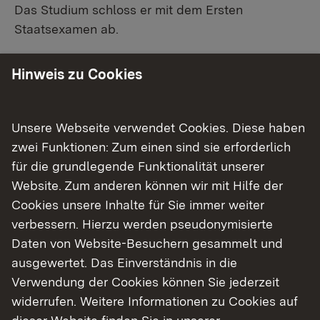
Das Studium schloss er mit dem Ersten
Staatsexamen ab.
Nach dem Studium arbeitete Gabbert in einem
Hinweis zu Cookies
Software-Unternehmen. Im Juli 2004 wurde er
zum Bürgermeister der Gemeinde Schuttertal
(Ortenaukreis) gewählt. 2012 wurde er
Unsere Webseite verwendet Cookies. Diese haben
wiedergewählt, so dass er das Amt insgesamt 16
zwei Funktionen: Zum einen sind sie erforderlich
Jahre innehatte. Im Jahr 2020 machte er sich
für die grundlegende Funktionalität unserer
selbständig und unterstützte Verwaltungen in
Website. Zum anderen können wir mit Hilfe der
Themen der Digitalisierung.
Cookies unsere Inhalte für Sie immer weiter
verbessern. Hierzu werden pseudonymisierte
Seit 1. April 2024 ist Gabbert Regierungspräsident
Daten von Website-Besuchern gesammelt und
des Regierungsbezirks Freiburg. Er ist Mitglied
ausgewertet. Das Einverständnis in die
der Partei „Bündnis 90/ Die Grünen".
Verwendung der Cookies können Sie jederzeit
widerrufen. Weitere Informationen zu Cookies auf