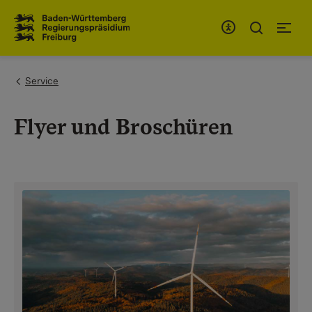
Zum Inhaltsbereich
Zur Hauptnavigation
You are here:
Service
Flyer und Broschüren