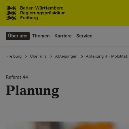
Zum Inhaltsbereich
Zur Hauptnavigation
Über uns
Themen
Karriere
Service
You are here:
Freiburg
Über uns
Abteilungen
Abteilung 4 - Mobilität
Referat 44
Planung