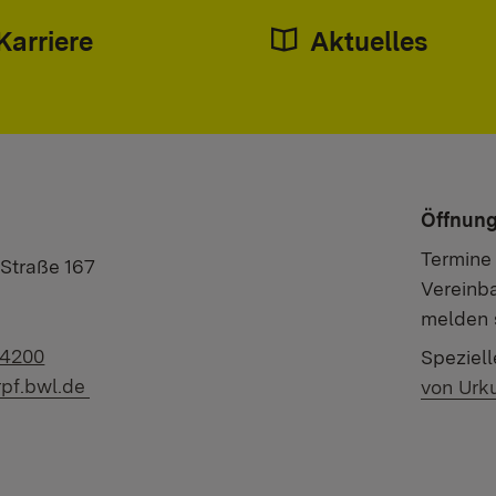
Karriere
Aktuelles
Öffnung
Termine
Straße 167
Vereinb
g
melden 
lefonnummer:
94200
Speziell
il:
rpf.bwl.de
von Urk