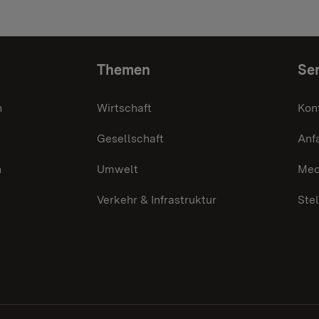
Themen
Ser
n
Wirtschaft
Kon
Gesellschaft
Anf
n
Umwelt
Med
Verkehr & Infrastruktur
Ste