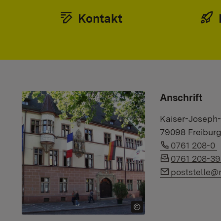
Kontakt
Anschrift
Kaiser-Joseph-
79098 Freibur
Link auf Te
0761 208-0
0761 208-3
Link auf E-Ma
poststelle@