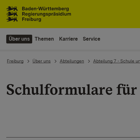
Zum Inhaltsbereich
Zur Hauptnavigation
Über uns
Themen
Karriere
Service
You are here:
Freiburg
Über uns
Abteilungen
Abteilung 7 - Schule u
Schulformulare für