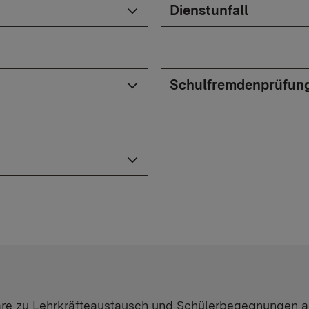
Dienstunfall
Schulfremdenprüfun
lare zu Lehrkräfteaustausch und Schülerbegegnungen 