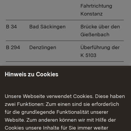
Fahrtrichtung
Konstanz
B 34
Bad Säckingen
Brücke über den
Gießenbach
B 294
Denzlingen
Überführung der
K 5103
B 311
Geisingen
Brücke über die
Hinweis zu Cookies
Donau und die
Bahn
Unsere Webseite verwendet Cookies. Diese haben
B 317
Zell i.W., Ortsteil
Brücke über
zwei Funktionen: Zum einen sind sie erforderlich
Atzenbach
Gewerbekanal
für die grundlegende Funktionalität unserer
B 462
Schiltach, Ortsteil
Überführung eines
Website. Zum anderen können wir mit Hilfe der
Hinterlehengericht
Feldwegs
Cookies unsere Inhalte für Sie immer weiter