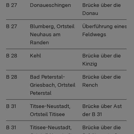
B 27
Donaueschingen
Brücke über die
Donau
B 27
Blumberg, Ortsteil
Überführung eines
Neuhaus am
Feldwegs
Randen
B 28
Kehl
Brücke über die
Kinzig
B 28
Bad Peterstal-
Brücke über die
Griesbach, Ortsteil
Rench
Peterstal
B 31
Titsee-Neustadt,
Brücke über Ast
Ortsteil Titisee
der B 31
B 31
Titisee-Neustadt,
Brücke über die