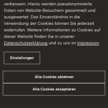
verbessern. Hierzu werden pseudonymisierte
B 462
Schiltach,
Brücke über die
Daten von Website-Besuchern gesammelt und
Ortsteil
Schiltach im Zuge
ausgewertet. Das Einverständnis in die
Hinterlehengericht
einer Hofzufahrt
Verwendung der Cookies können Sie jederzeit
B 31 A
Freiburg
Überführung eines
widerrufen. Weitere Informationen zu Cookies auf
Geh- und
dieser Website finden Sie in unserer
Radweg/
Datenschutzerklärung
und zu uns im
Impressum
.
Südstraße West
Einstellungen
B 31 A
Freiburg
Überführung eines
Geh- und
Radweg/
Alle Cookies ablehnen
Südstraße Ost
Alle Cookies akzeptieren
B 31 A
Freiburg
Überführung eines
Geh- und
Radweg/