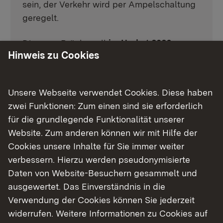
sein, der Verkehr wird per Ampelschaltung
geregelt.
Die neue Brücke soll
im Herbst 2026
Hinweis zu Cookies
freigegeben werden.
Für die entstehenden Einschränkungen
Unsere Webseite verwendet Cookies. Diese haben
bitten wir um Verständnis.
zwei Funktionen: Zum einen sind sie erforderlich
für die grundlegende Funktionalität unserer
Medienmitteilung
(Februar 2026)
Website. Zum anderen können wir mit Hilfe der
Medienmitteilung
(November 2025)
Cookies unsere Inhalte für Sie immer weiter
verbessern. Hierzu werden pseudonymisierte
Zahlen und Fakten
Daten von Website-Besuchern gesammelt und
ausgewertet. Das Einverständnis in die
Ortslage
: Mühlhausen-Ehingen
Verwendung der Cookies können Sie jederzeit
Bauherr
: Land Baden-Württemberg
widerrufen. Weitere Informationen zu Cookies auf
Eigentümer
: Land Baden-Württemberg