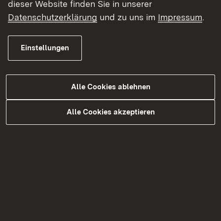
dieser Website finden Sie in unserer
Planung
: extern
Datenschutzerklärung
und zu uns im
Impressum
.
Baufirmen
: Steidle, Sigmaringen
Bauzeit
(vorauss.): bis Herbst 2026
Baukosten
: 2 Millionen Euro
Einstellungen
Termine
Alle Cookies ablehnen
Baubeginn (Abbruch):
01. Dezember 2025
Alle Cookies akzeptieren
Bauende (Abbruch):
ca. 15. Dezember
2025
Vollsperrung L 191:
01. Dezember bis 15.
Dezember 2025
Baubeginn Neubau:
Mitte Januar 2026