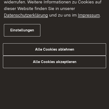
unterschiedlicher Grünland-
widerrufen. Weitere Informationen zu Cookies auf
Habitate: Sebastian und Simon
dieser Website finden Sie in unserer
Frommherz, Hochland-Höfe GbR
Datenschutzerklärung
und zu uns im
Impressum
.
Häg-Ehrsberg, Landkreis Lörrach
Einstellungen
Mehr
Alle Cookies ablehnen
Alle Cookies akzeptieren