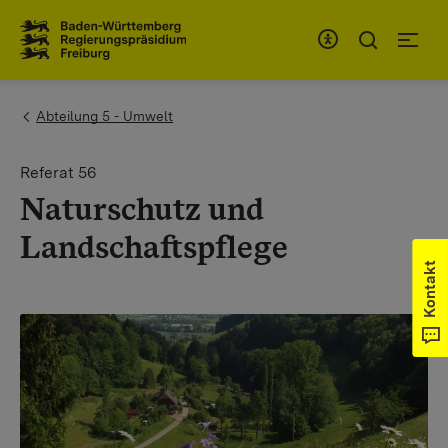
Zum Inhaltsbereich
Zur Hauptnavigation
You are here:
Abteilung 5 - Umwelt
Referat 56
Naturschutz und
Landschaftspflege
Kontakt