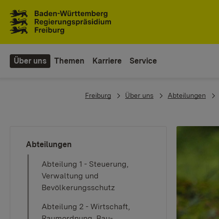
Zum Inhaltsbereich
Zur Hauptnavigation
Über uns
Themen
Karriere
Service
You are here:
Freiburg
Über uns
Abteilungen
Abteilungen
Abteilung 1 - Steuerung,
Verwaltung und
Bevölkerungsschutz
Abteilung 2 - Wirtschaft,
Raumordnung, Bau-,