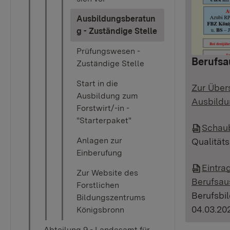
Ausbildungsberatun
(current)
g - Zuständige Stelle
Prüfungswesen -
Berufsa
Zuständige Stelle
Start in die
Zur Über
Ausbildung zum
Ausbildu
Forstwirt/-in -
"Starterpaket"
Schaub
Anlagen zur
Qualität
Einberufung
Eintra
Zur Website des
Berufsau
Forstlichen
Berufsbi
Bildungszentrums
04.03.20
Königsbronn
Abteilung 9 - Landesamt für