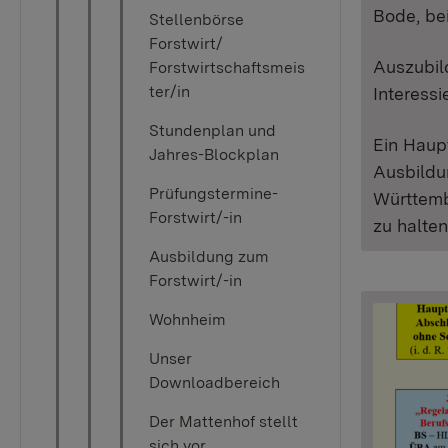
Bode, be
Stellenbörse
Forstwirt/
Auszubil
Forstwirtschaftsmeis
ter/in
Interessi
Stundenplan und
Ein Haup
Jahres-Blockplan
Ausbildun
Prüfungstermine-
Württemb
Forstwirt/-in
zu halten
Ausbildung zum
Forstwirt/-in
Wohnheim
Unser
Downloadbereich
Der Mattenhof stellt
sich vor