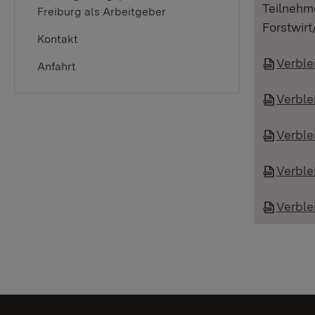
Teilnehm
Freiburg als Arbeitgeber
Forstwir
Kontakt
Verble
Anfahrt
Verble
Verble
Verble
Verble