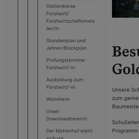
Stellenbörse
Forstwirt/
Forstwirtschaftsmeis
ter/in
Stundenplan und
Bes
Jahres-Blockplan
Prüfungstermine-
Gol
Forstwirt/-in
Ausbildung zum
Forstwirt/-in
Unsere Sch
zum gemein
Wohnheim
Baumeiste
Unser
Downloadbereich
Schulleite
Programm 
Der Mattenhof stellt
sich vor