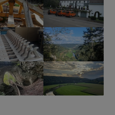
rger version
Show larger version
rger version
Show larger version