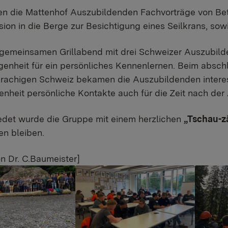
n die Mattenhof Auszubildenden Fachvorträge von Bet
sion in die Berge zur Besichtigung eines Seilkrans, so
 gemeinsamen Grillabend mit drei Schweizer Auszubil
enheit für ein persönliches Kennenlernen. Beim absc
achigen Schweiz bekamen die Auszubildenden interessa
nheit persönliche Kontakte auch für die Zeit nach de
edet wurde die Gruppe mit einem herzlichen
„Tschau-
n bleiben.
on Dr. C.Baumeister]
r version
Show larger version
Show la