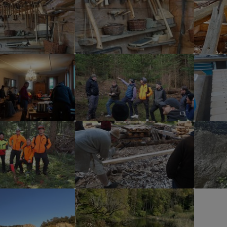
r version
Show larger version
Show la
r version
Show larger version
Show la
r version
Show larger version