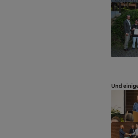
Show large
Und einige
Show large
Show large