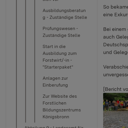
So bekame
Ausbildungsberatun
eine Exkur
g - Zuständige Stelle
Prüfungswesen -
Bei einem
Zuständige Stelle
auch Geleg
Deutschspr
Start in die
und Gelege
Ausbildung zum
Forstwirt/-in -
Verabschi
"Starterpaket"
unvergesse
Anlagen zur
Einberufung
[Bericht v
Show large
Zur Website des
Forstlichen
Bildungszentrums
Königsbronn
Abteilung 9 - Landesamt für