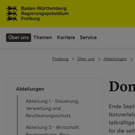
Zum Inhaltsbereich
Zur Hauptnavigation
Über uns
Themen
Karriere
Service
You are here:
Freiburg
Über uns
Abteilungen
Don
Abteilungen
Abteilung 1 - Steuerung,
Ende Septe
Verwaltung und
Naturerleb
Bevölkerungsschutz
tatkräftig
Abteilung 2 - Wirtschaft,
für die se
Raumordnung, Bau-,