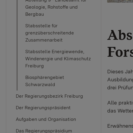
Geologie, Rohstoffe und
Bergbau
Stabsstelle für
Abs
grenzüberschreitende
Zusammenarbeit
For
Stabsstelle Energiewende,
Windenergie und Klimaschutz
Freiburg
Dieses Ja
Biosphärengebiet
Ausbildung
Schwarzwald
drei Prüf
Der Regierungsbezirk Freiburg
Alle prakt
Der Regierungspräsident
das Wetter 
Aufgaben und Organisation
Erwähnensw
Das Regierungspräsidium