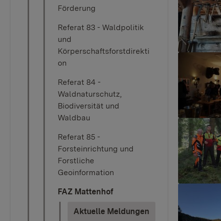
Förderung
Referat 83 - Waldpolitik
und
Körperschaftsforstdirekti
Show large
on
Referat 84 -
Waldnaturschutz,
Biodiversität und
Waldbau
Show large
Referat 85 -
Forsteinrichtung und
Forstliche
Geoinformation
Show large
FAZ Mattenhof
(current)
Aktuelle Meldungen