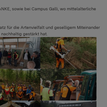
KE, sowie bei Campus Galli, wo mittelalterliche
z für die Artenvielfalt und geselligem Miteinander
nachhaltig gestärkt hat.
rger version
Show larger version
rger version
Show larger version
rger version
Show larger version