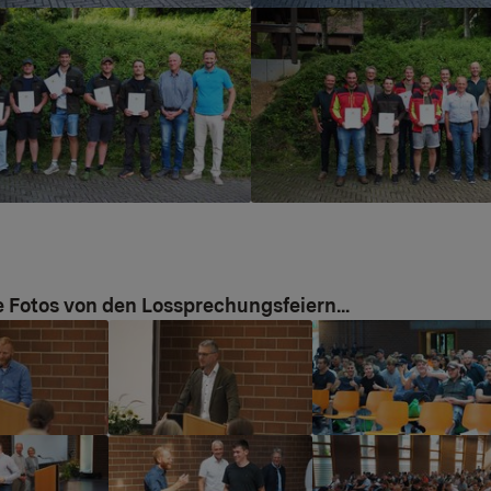
r version
Show larger version
 Fotos von den Lossprechungsfeiern...
r version
Show larger version
Show larger version
r version
Show larger version
Show larger version