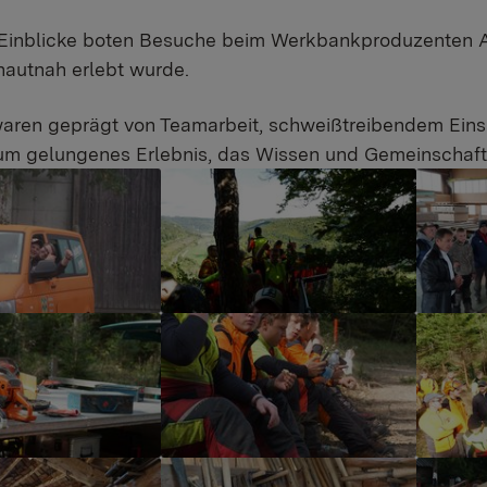
Einblicke boten Besuche beim Werkbankproduzenten AN
hautnah erlebt wurde.
aren geprägt von Teamarbeit, schweißtreibendem Einsat
um gelungenes Erlebnis, das Wissen und Gemeinschaft 
r version
Show larger version
Show la
r version
Show larger version
Show la
r version
Show larger version
Show la