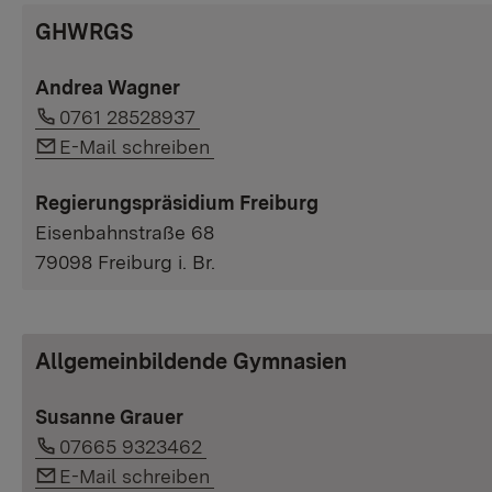
GHWRGS
Andrea Wagner
Link auf Telefonnummer:
0761 28528937
Link auf E-Mail:
E-Mail schreiben
Regierungspräsidium Freiburg
Eisenbahnstraße 68
79098 Freiburg i. Br.
Allgemeinbildende Gymnasien
Susanne Grauer
Link auf Telefonnummer:
07665 9323462
Link auf E-Mail:
E-Mail schreiben