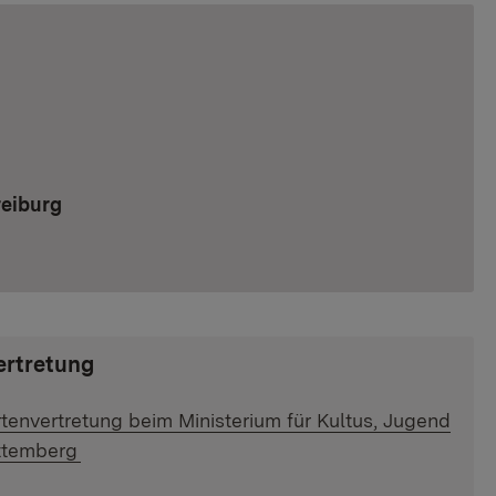
er:
reiburg
rtretung
envertretung beim Ministerium für Kultus, Jugend
ttemberg