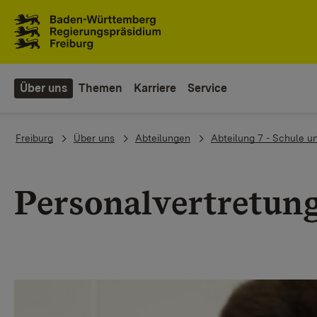
Zum Inhaltsbereich
Zur Hauptnavigation
Über uns
Themen
Karriere
Service
You are here:
Freiburg
Über uns
Abteilungen
Abteilung 7 - Schule u
Personalvertretun