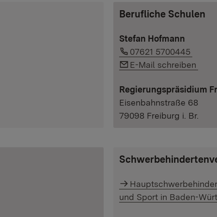
Berufliche Schulen
Stefan Hofmann
Link auf Telefonnumm
07621 5700445
Link auf E-Mail:
E-Mail schreiben
Regierungspräsidium F
Eisenbahnstraße 68
79098 Freiburg i. Br.
Schwerbehindertenve
Hauptschwerbehindert
und Sport in Baden-Wür