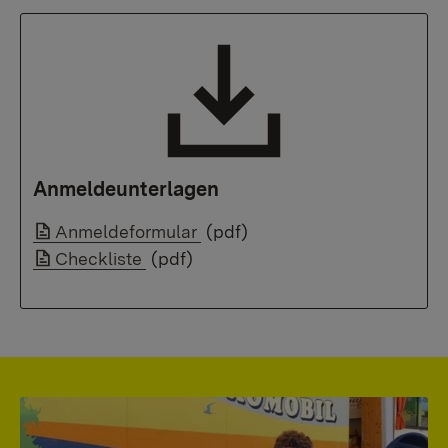
Anmeldeunterlagen
Link auf Datei:
Anmeldeformular
(pdf)
Link auf Datei:
Checkliste
(pdf)