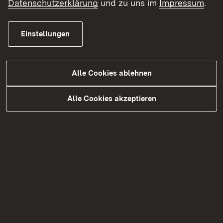
Datenschutzerklärung
und zu uns im
Impressum
.
Was macht das Ökomobil?
Einstellungen
Alle Cookies ablehnen
Alle Cookies akzeptieren
Artenvielfalt hautnah erleben
Im Ökomobil beobachten wir gemeinsam das
Leben in Wiesen und Wäldern, Gewässern und