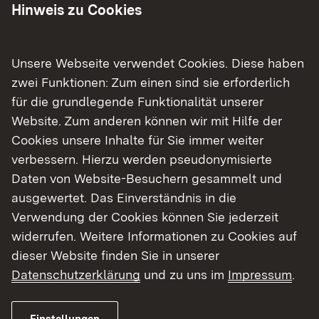
Show larger version
Show larger version for:
Hinweis zu Cookies
Unsere Webseite verwendet Cookies. Diese haben
Show larger version
zwei Funktionen: Zum einen sind sie erforderlich
für die grundlegende Funktionalität unserer
Website. Zum anderen können wir mit Hilfe der
Cookies unsere Inhalte für Sie immer weiter
verbessern. Hierzu werden pseudonymisierte
Daten von Website-Besuchern gesammelt und
Charakteristik
ausgewertet. Das Einverständnis in die
Verwendung der Cookies können Sie jederzeit
Seine besondere naturschutzfachliche Bedeutung
widerrufen. Weitere Informationen zu Cookies auf
verdankt das Gebiet vor allem seiner
dieser Website finden Sie in unserer
ökologischen Vielseitigkeit. Von typischen
Datenschutzerklärung
und zu uns im
Impressum
.
Ausschnitten der Rheinauenlandschaft mit
Fließgewässern, Altarmen und Auwäldern bis hin