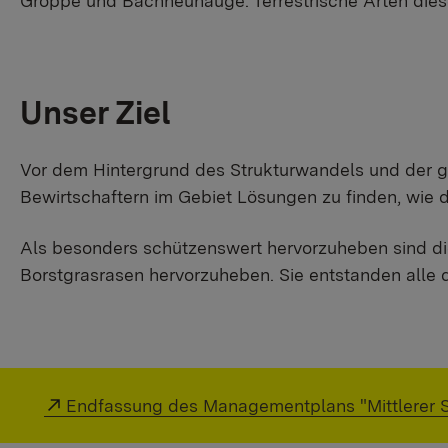
Groppe und Bachneunauge. Terrestrische Arten dieser
Unser Ziel
Vor dem Hintergrund des Strukturwandels und der ge
Bewirtschaftern im Gebiet Lösungen zu finden, wie 
Als besonders schützenswert hervorzuheben sind di
Borstgrasrasen hervorzuheben. Sie entstanden alle 
Externer Link:
Endfassung des Managementplans "Mittlerer 