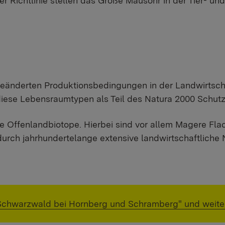
 Richtlinie stellen das Große Mausohr in der Tier- un
änderten Produktionsbedingungen in der Landwirtschaf
diese Lebensraumtypen als Teil des Natura 2000 Schut
e Offenlandbiotope. Hierbei sind vor allem Magere Fl
durch jahrhundertelange extensive landwirtschaftliche 
Schwarzwald bei Hornberg und Schramberg" und weiter