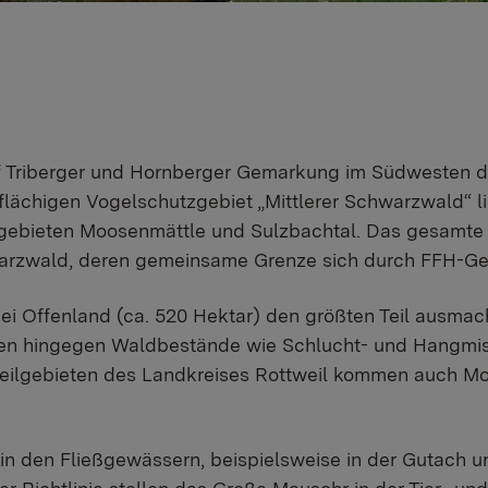
uf Triberger und Hornberger Gemarkung im Südwesten d
ächigen Vogelschutzgebiet „Mittlerer Schwarzwald“ li
gebieten Moosenmättle und Sulzbachtal. Das gesamte G
rzwald, deren gemeinsame Grenze sich durch FFH-Gebi
 Offenland (ca. 520 Hektar) den größten Teil ausmacht
en hingegen Waldbestände wie Schlucht- und Hangmisc
n Teilgebieten des Landkreises Rottweil kommen auch
 in den Fließgewässern, beispielsweise in der Gutach 