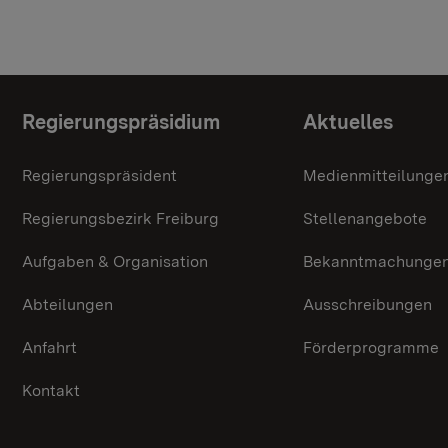
Themenübersicht
Regierungspräsidium
Aktuelles
Regierungspräsident
Medienmitteilunge
Regierungsbezirk Freiburg
Stellenangebote
Aufgaben & Organisation
Bekanntmachunge
Abteilungen
Ausschreibungen
Anfahrt
Förderprogramme
Kontakt