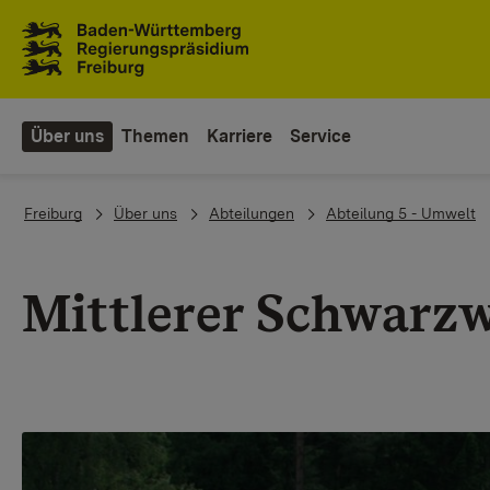
Zum Inhaltsbereich
Zur Hauptnavigation
Über uns
Themen
Karriere
Service
You are here:
Freiburg
Über uns
Abteilungen
Abteilung 5 - Umwelt
Mittlerer Schwarz