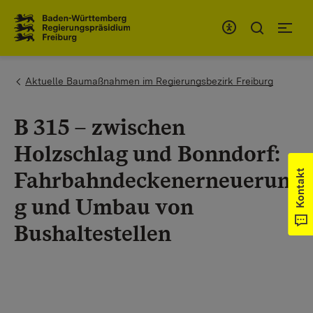
Zum Inhaltsbereich
Zur Hauptnavigation
You are here:
Aktuelle Baumaßnahmen im Regierungsbezirk Freiburg
B 315 – zwischen
Holzschlag und Bonndorf:
Fahrbahndeckenerneuerun
Kontakt
g und Umbau von
Bushaltestellen