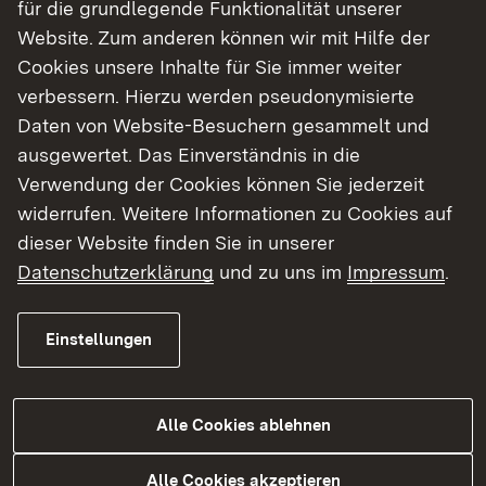
Wanderparkplatz Lotenbachklamm bis zum
für die grundlegende Funktionalität unserer
Ortsteil Gündelwangen-Wutachtalblick
Website. Zum anderen können wir mit Hilfe der
Zeitraum: 21. August bis 4. September 2026
Cookies unsere Inhalte für Sie immer weiter
verbessern. Hierzu werden pseudonymisierte
Achtung
: Bauzeitlich ist dies der letzte
Daten von Website-Besuchern gesammelt und
Bauabschnitt
ausgewertet. Das Einverständnis in die
Verwendung der Cookies können Sie jederzeit
Abschnitt 4:
widerrufen. Weitere Informationen zu Cookies auf
Ab Gündelwangen-Wutachtalblick bis
dieser Website finden Sie in unserer
Holzschlag Ortsende
Datenschutzerklärung
und zu uns im
Impressum
.
Zeitraum: 10. bis 20. August 2026
Einstellungen
Zusätzliche Arbeiten:
Mit der Straßensanierung werden im
Ortsteil Gündelwangen außerdem
sechs
Alle Cookies ablehnen
Bushaltestellen
barrierefrei umgebaut
sowie in der Stadt Bonndorf Bordsteine und
Alle Cookies akzeptieren