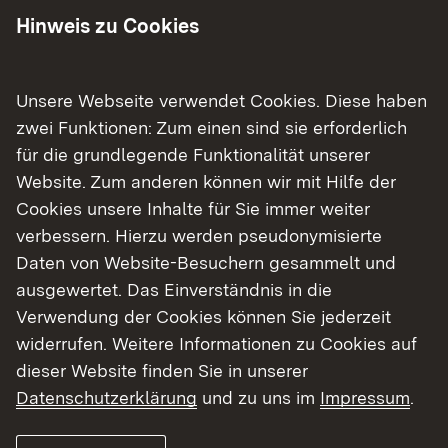
Internetseite finden Sie weiterführende
Hinweis zu Cookies
Informationen zu diesen Teilprojekten.
Klicken Sie hierzu auf den für Sie
relevanten Projekte:
Unsere Webseite verwendet Cookies. Diese haben
zwei Funktionen: Zum einen sind sie erforderlich
B 317 / A 98 - Anschluss Lörrach-Mitte
für die grundlegende Funktionalität unserer
Website. Zum anderen können wir mit Hilfe der
B 317 / L 138 - Ertüchtigung Einmündung
Cookies unsere Inhalte für Sie immer weiter
Lörrach-Entenbad
verbessern. Hierzu werden pseudonymisierte
Daten von Website-Besuchern gesammelt und
B 317 / L 138 - Anschlussstelle Lörrach-
ausgewertet. Das Einverständnis in die
Zentralklinikum
Verwendung der Cookies können Sie jederzeit
widerrufen. Weitere Informationen zu Cookies auf
L 138 - Verlegung zwischen Lörrach-
dieser Website finden Sie in unserer
Hauingen und Steinen
Datenschutzerklärung
und zu uns im
Impressum
.
B 317 / L 138 / K 6334 - Umbau des