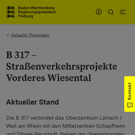
Zum Inhaltsbereich
Zur Hauptnavigation
You are here:
Aktuelle Planungen
B 317 –
Straßenverkehrsprojekte
Vorderes Wiesental
Kontakt
Aktueller Stand
Die B 317 verbindet das Oberzentrum Lörrach /
Weil am Rhein mit den Mittelzentren Schopfheim
und Titisee-Neustadt. Neben der überregionalen