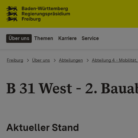
Zum Inhaltsbereich
Zur Hauptnavigation
Über uns
Themen
Karriere
Service
You are here:
Freiburg
Über uns
Abteilungen
Abteilung 4 - Mobilität
B 31 West - 2. Bau
Aktueller Stand