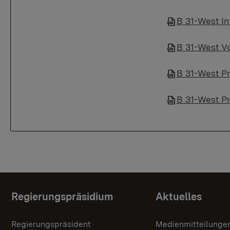
B 31-West In
B 31-West Vo
B 31-West P
B 31-West P
Themenübersicht
Regierungspräsidium
Aktuelles
Regierungspräsident
Medienmitteilunge