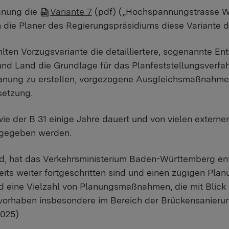
lanung die
Variante 7
(pdf) („Hochspannungstrasse Wes
 die Planer des Regierungspräsidiums diese Variante d
ten Vorzugsvariante die detailliertere, sogenannte Ent
d Land die Grundlage für das Planfeststellungsverfahr
lanung zu erstellen, vorgezogene Ausgleichsmaßnahme
setzung.
wie der B 31 einige Jahre dauert und von vielen exter
ngegeben werden.
d, hat das Verkehrsministerium Baden-Württemberg en
reits weiter fortgeschritten sind und einen zügigen Pl
ind eine Vielzahl von Planungsmaßnahmen, die mit Blick 
orhaben insbesondere im Bereich der Brückensanieru
025)