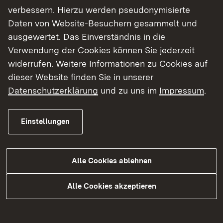
Ausgangslage
Ziel der Maßnahme
verbessern. Hierzu werden pseudonymisierte
Daten von Website-Besuchern gesammelt und
Geplante Maßnahme
ausgewertet. Das Einverständnis in die
Verwendung der Cookies können Sie jederzeit
Die B 27 beginnt an der Staatsgrenze
widerrufen. Weitere Informationen zu Cookies auf
Deutschland-Schweiz mit dem Anschluss an die
dieser Website finden Sie in unserer
Kantonalstraße 4 und führt im Planbereich über
Datenschutzerklärung
und zu uns im
Impressum
.
deutsches Gebiet bis zur Staatsgrenze
südwestlich von Neuhausen (CH). Die Straße
Einstellungen
stellt für die Schweiz eine wichtige
Transitverbindung dar. Daraus resultiert eine hohe
Verkehrsbelastung der Ortsdurchfahrt. Die
Alle Cookies ablehnen
angeschlossene L 163 verbindet die B 27 mit dem
südbadischen Straßennetz. Die B 27 ist im
Alle Cookies akzeptieren
Streckenabschnitt mit Ausnahme von Jestetten
frei von Ortsdurchfahrten. Die Ortsdurchfahrt
Jestetten ist gekennzeichnet durch die hohe