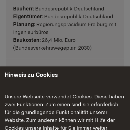
Bauherr:
Bundesrepublik Deutschland
Eigentümer:
Bundesrepublik Deutschland
Planung:
Regierungspräsidium Freiburg mit
Ingenieurbüros
Baukosten:
26,4 Mio. Euro
(Bundesverkehrswegeplan 2030)
Termine
Hinweis zu Cookies
Externer Link:
Online-Beteiligung vom 8. bis 21. April
2024
Unsere Webseite verwendet Cookies. Diese haben
zwei Funktionen: Zum einen sind sie erforderlich
für die grundlegende Funktionalität unserer
Die Straßenplanung im Überblick
Website. Zum anderen können wir mit Hilfe der
Cookies unsere Inhalte für Sie immer weiter