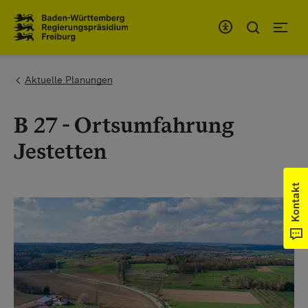
Zum Inhaltsbereich
Zur Hauptnavigation
You are here:
Aktuelle Planungen
B 27 - Ortsumfahrung
Jestetten
Kontakt