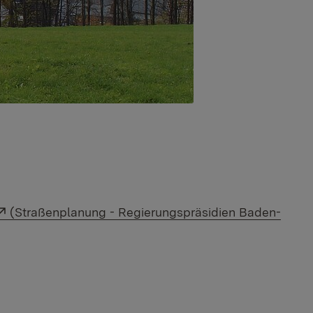
Externer Link:
(Straßenplanung - Regierungspräsidien Baden-