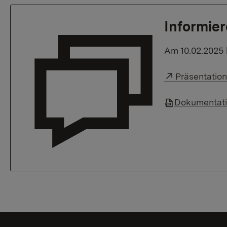
Informier
Am 10.02.2025 
Externer Lin
Präsentatio
Dokumentatio