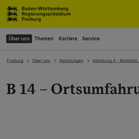
Zum Inhaltsbereich
Zur Hauptnavigation
Über uns
Themen
Karriere
Service
You are here:
Freiburg
Über uns
Abteilungen
Abteilung 4 - Mobilität
B 14 – Ortsumfahr