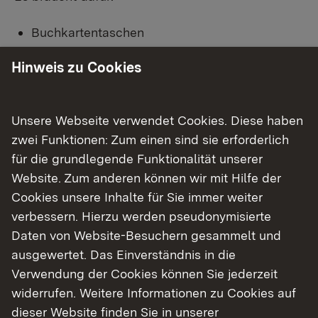
Buchkartentaschen
ID-Zettel
Hinweis zu Cookies
Kulleraugen
grobe Schnur
Klebestift
Unsere Webseite verwendet Cookies. Diese haben
schwarzer Filzstift
zwei Funktionen: Zum einen sind sie erforderlich
für die grundlegende Funktionalität unserer
Alles Weitere findet sich im Video!
Website. Zum anderen können wir mit Hilfe der
Cookies unsere Inhalte für Sie immer weiter
Wenn Sie externe Videos von YouTube aktivieren,
verbessern. Hierzu werden pseudonymisierte
werden Daten automatisiert an diesen Anbieter
übertragen.
Daten von Website-Besuchern gesammelt und
Mehr Informationen
ausgewertet. Das Einverständnis in die
Einmalig aktivieren
Verwendung der Cookies können Sie jederzeit
widerrufen. Weitere Informationen zu Cookies auf
dieser Website finden Sie in unserer