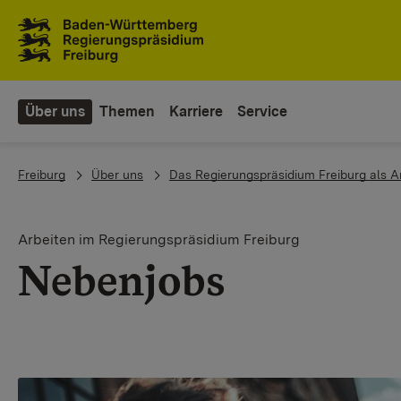
Zum Inhaltsbereich
Zur Hauptnavigation
Über uns
Themen
Karriere
Service
You are here:
Freiburg
Über uns
Das Regierungspräsidium Freiburg als A
Arbeiten im Regierungspräsidium Freiburg
Nebenjobs