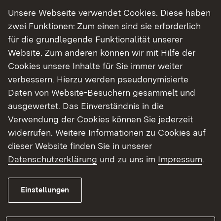
Unsere Webseite verwendet Cookies. Diese haben
Dein Praxissemester bei
zwei Funktionen: Zum einen sind sie erforderlich
für die grundlegende Funktionalität unserer
uns
Website. Zum anderen können wir mit Hilfe der
In deinem Praxissemester unterstützt du
Cookies unsere Inhalte für Sie immer weiter
unser Team
verbessern. Hierzu werden pseudonymisierte
Daten von Website-Besuchern gesammelt und
im Bereich Landwirtschaft
ausgewertet. Das Einverständnis in die
im Bereich Gartenbau
Verwendung der Cookies können Sie jederzeit
im Bereich Weinbau
widerrufen. Weitere Informationen zu Cookies auf
dieser Website finden Sie in unserer
Die genauen Aufgabenbereiche
Datenschutzerklärung
und zu uns im
Impressum
.
konkretisieren wir gemeinsam im Laufe des
Bewerbungsverfahrens. Dabei kannst du
Einstellungen
gerne eigene Präferenzen einbringen.