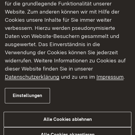
für die grundlegende Funktionalität unserer
In Baden-Württemberg sind derzeit sechs
Website. Zum anderen können wir mit Hilfe der
Floating-PV Anlagen mit einer Gesamtleistung
Cookies unsere Inhalte für Sie immer weiter
von rund. 20 Megawatt Peak (MWp) in Betrieb,
verbessern. Hierzu werden pseudonymisierte
davon drei Anlagen in der trinationalen
Daten von Website-Besuchern gesammelt und
Metropolregion Oberrhein in Renchen, Wyhl und
ausgewertet. Das Einverständnis in die
Bad Schönborn. Sieben weitere Anlagen am
Verwendung der Cookies können Sie jederzeit
Oberrhein mit einer Gesamtleistung von ca. 76
widerrufen. Weitere Informationen zu Cookies auf
MWp sind derzeit im Bau oder im
dieser Website finden Sie in unserer
Genehmigungsverfahren. Die Stabsstelle
Datenschutzerklärung
und zu uns im
Impressum
.
Energiewende, Windenergie und Klimaschutz am
RP Freiburg ist zentrale Anlaufstelle für
Projektierer, Behörden, Kommunen sowie für
Einstellungen
Bürgerinnen und Bürger und bietet aktive
Unterstützung während der Verfahren an.
Alle Cookies ablehnen
Die Veranstaltung beleuchtete Chancen und
Alle Cookies akzeptieren