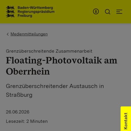
Zum Inhaltsbereich
Zur Hauptnavigation
You are here:
Medienmitteilungen
Grenzüberschreitende Zusammenarbeit
Floating-Photovoltaik am
Oberrhein
Grenzüberschreitender Austausch in
Straßburg
26.06.2026
Kontakt
Lesezeit:
2 Minuten