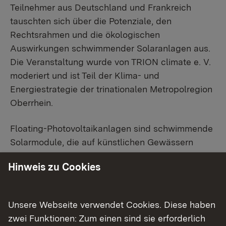
Teilnehmer aus Deutschland und Frankreich
tauschten sich über die Potenziale, den
Rechtsrahmen und die ökologischen
Auswirkungen schwimmender Solaranlagen aus.
Die Veranstaltung wurde von TRION climate e. V.
moderiert und ist Teil der Klima- und
Energiestrategie der trinationalen Metropolregion
Oberrhein.
Floating-Photovoltaikanlagen sind schwimmende
Solarmodule, die auf künstlichen Gewässern
installiert werden und so eine Doppelnutzung der
Hinweis zu Cookies
Fläche ermöglichen. Die Region Oberrhein bietet
aufgrund ihrer Fülle an Baggerseen großes
Potential für die Nutzung dieser innovativen
Unsere Webseite verwendet Cookies. Diese haben
Technologie.
zwei Funktionen: Zum einen sind sie erforderlich