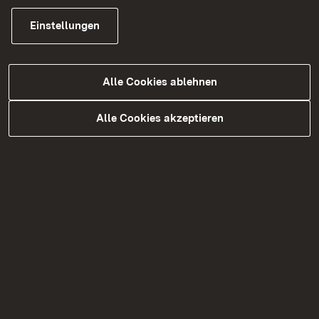
Durchgängigkeit für Fische und Kleinstlebewesen
Einstellungen
soll durch den Rückbau der bestehenden
Wehrschwelle und dem Einbau einer rund 90
Meter langen sogenannten rauen Rampe mit
Alle Cookies ablehnen
Beckenstruktur gewährleistet werden.
Alle Cookies akzeptieren
Zu Beginn der Arbeiten werden in Abstimmung
mit dem Angelsportverein Hausen i. W. die Fische
im Bereich der Baustelle geborgen. Vorbereitende
Arbeiten außerhalb des Gewässers beginnen
bereits im Mai.
Zurück