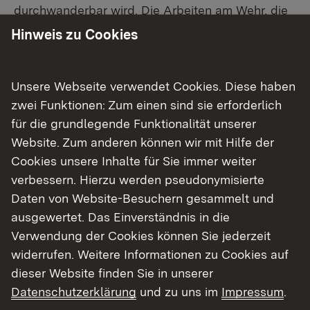
durchwanderbar wird. Die Arbeiten am Wehr, die
der Landesbetrieb Gewässer des RP durchführt,
Hinweis zu Cookies
beginnen am Montag, 1. Juni. Der Umbau soll
Ende September abgeschlossen sein.
Unsere Webseite verwendet Cookies. Diese haben
Mit dem Umbau sollen auch größere
zwei Funktionen: Zum einen sind sie erforderlich
Fließstrecken und Lebensräume an der Wiese
für die grundlegende Funktionalität unserer
miteinander verbunden und die Artenvielfalt
Website. Zum anderen können wir mit Hilfe der
gesichert werden. Da auch das oberhalb des
Cookies unsere Inhalte für Sie immer weiter
Wässerwehres liegende Brennetwehr vor einigen
verbessern. Hierzu werden pseudonymisierte
Jahren durch einen Fischaufstieg ersetzt wurde,
Daten von Website-Besuchern gesammelt und
vergrößert sich mit dem Bau der Anlage am
ausgewertet. Das Einverständnis in die
Wässerwehr der vernetzte Lebensraum an der
Verwendung der Cookies können Sie jederzeit
Wiese.
widerrufen. Weitere Informationen zu Cookies auf
dieser Website finden Sie in unserer
Das RP weist darauf hin, dass das Wässerwehr
Datenschutzerklärung
und zu uns im
Impressum
.
seit vielen Jahren keine Bedeutung mehr hat. Die