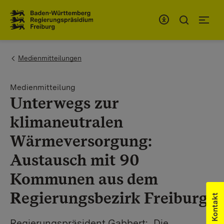
Zum Inhaltsbereich
Zur Hauptnavigation
You are here:
Medienmitteilungen
Medienmitteilung
Unterwegs zur
klimaneutralen
Wärmeversorgung:
Austausch mit 90
Kommunen aus dem
Regierungsbezirk Freiburg
Kontakt
Regierungspräsident Gabbert: „Die