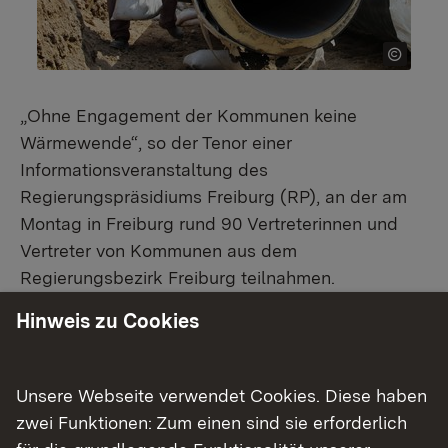
„Ohne Engagement der Kommunen keine
Wärmewende“, so der Tenor einer
Informationsveranstaltung des
Regierungspräsidiums Freiburg (RP), an der am
Montag in Freiburg rund 90 Vertreterinnen und
Vertreter von Kommunen aus dem
Regierungsbezirk Freiburg teilnahmen.
Hinweis zu Cookies
Zum 1. Januar ist das Wärmeplanungsgesetz des
Bundes in Kraft getreten. Dieses verpflichtet alle
Gemeinden in Deutschland im Laufe der nächsten
Unsere Webseite verwendet Cookies. Diese haben
Jahre einen kommunalen Wärmeplan zu erstellen.
zwei Funktionen: Zum einen sind sie erforderlich
Das RP prüft derzeit die Wärmepläne der großen