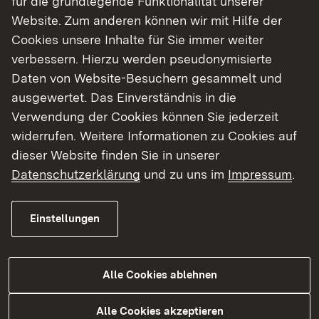
für die grundlegende Funktionalität unserer
Kreisstädte und Stadtkreise im Regierungsbezirk,
Website. Zum anderen können wir mit Hilfe der
die diese nach dem Klimaschutzgesetz des
Cookies unsere Inhalte für Sie immer weiter
Landes bereits zum 1. Januar abgeben mussten.
verbessern. Hierzu werden pseudonymisierte
Bei der Veranstaltung wurde deutlich, dass die
Daten von Website-Besuchern gesammelt und
Planung komplex ist und erheblichen finanziellen
ausgewertet. Das Einverständnis in die
und personellen Aufwand bedeutet. Die größte
Verwendung der Cookies können Sie jederzeit
Herausforderung steht allerdings mit der
widerrufen. Weitere Informationen zu Cookies auf
Umsetzung der klimaneutralen Wärmeversorgung
dieser Website finden Sie in unserer
noch bevor.
Datenschutzerklärung
und zu uns im
Impressum
.
„Die Wärmewende kann nur gelingen, wenn sie
Einstellungen
vor Ort in den Kommunen umgesetzt wird“,
betonte Regierungspräsident Carsten Gabbert.
Die Transformation hin zu einer klimaneutralen
Alle Cookies ablehnen
Wärmeversorgung sei eine Riesenaufgabe: „Sie ist
aber notwendig, um unsere Klimaschutzziele zu
Alle Cookies akzeptieren
erreichen und bietet gleichzeitig immense