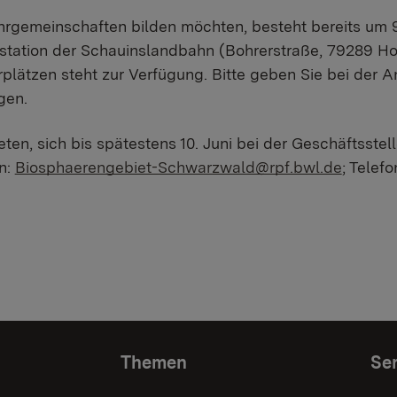
hrgemeinschaften bilden möchten, besteht bereits um 9
lstation der Schauinslandbahn (Bohrerstraße, 79289 Hor
rplätzen steht zur Verfügung. Bitte geben Sie bei der 
gen.
ten, sich bis spätestens 10. Juni bei der Geschäftsste
n:
Biosphaerengebiet-Schwarzwald@rpf.bwl.de
; Telef
Themen
Ser