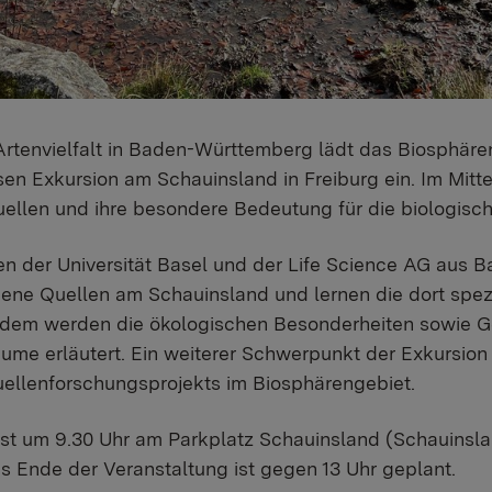
 Artenvielfalt in Baden-Württemberg lädt das Biosphä
osen Exkursion am Schauinsland in Freiburg ein. Im Mitt
len und ihre besondere Bedeutung für die biologische
 der Universität Basel und der Life Science AG aus B
ne Quellen am Schauinsland und lernen die dort spezia
udem werden die ökologischen Besonderheiten
sowie G
ume erläutert. Ein weiterer Schwerpunkt der Exkursion 
ellenforschungsprojekts im Biosphärengebiet.
 ist um 9.30 Uhr am Parkplatz Schauinsland (Schauinsl
s Ende der Veranstaltung ist gegen 13 Uhr geplant.