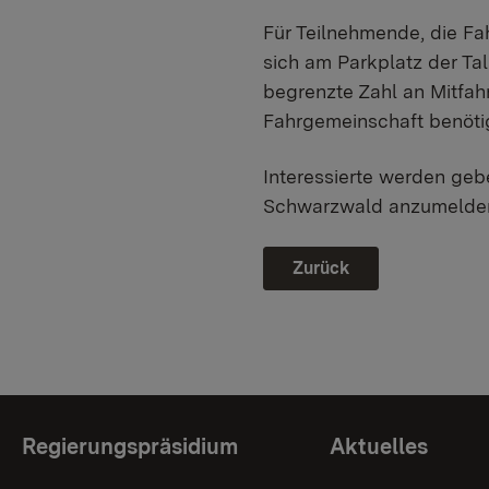
Für Teilnehmende, die Fa
sich am Parkplatz der Ta
begrenzte Zahl an Mitfah
Fahrgemeinschaft benöti
Interessierte werden gebe
Schwarzwald anzumelde
Zurück
Themenübersicht
Regierungspräsidium
Aktuelles