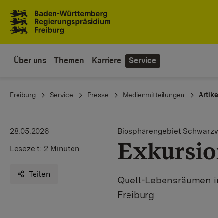
Zum Inhaltsbereich
Zur Hauptnavigation
Über uns
Themen
Karriere
Service
You are here:
Freiburg
Service
Presse
Medienmitteilungen
Artike
28.05.2026
Biosphärengebiet Schwarz
Exkursio
Lesezeit:
2 Minuten
Teilen
Quell-Lebensräumen i
Freiburg