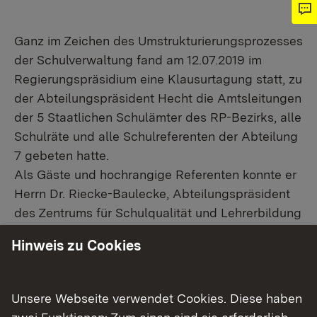
Ganz im Zeichen des Umstrukturierungsprozesses
der Schulverwaltung fand am 12.07.2019 im
Regierungspräsidium eine Klausurtagung statt, zu
der Abteilungspräsident Hecht die Amtsleitungen
der 5 Staatlichen Schulämter des RP-Bezirks, alle
Schulräte und alle Schulreferenten der Abteilung
7 gebeten hatte.
Als Gäste und hochrangige Referenten konnte er
Herrn Dr. Riecke-Baulecke, Abteilungspräsident
des Zentrums für Schulqualität und Lehrerbildung
und Frau Daniela Krämer, Leiterin des Referats 32
Hinweis zu Cookies
im IBBW, dem Institut für Bildungsanalysen in
Baden-Württemberg begrüßen.
Frau Krämer hat in anschaulicher Weise den
Unsere Webseite verwendet Cookies. Diese haben
Bildungsbericht 2018 vorgestellt und analysiert,