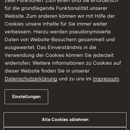
zwei Funktionen: Zum einen sind sie erforderlich
Herr Riecke-Baulecke zeigte die zukünftigen
für die grundlegende Funktionalität unserer
Konzepte des neuen Zentrums auf.
Website. Zum anderen können wir mit Hilfe der
Beiden Vorträgen gemeinsam war der klar
Cookies unsere Inhalte für Sie immer weiter
geäußerte Wunsch nach enger Zusammenarbeit
verbessern. Hierzu werden pseudonymisierte
mit der Schulaufsicht.
Daten von Website-Besuchern gesammelt und
Bereits im Januar soll diese Auftaktveranstaltung
ausgewertet. Das Einverständnis in die
mit einer 2 ½ tägigen Klausurtagung der
Verwendung der Cookies können Sie jederzeit
Referenten des RPs und den Leitungen der
widerrufen. Weitere Informationen zu Cookies auf
Staatlichen Schulämter vertieft werden.
dieser Website finden Sie in unserer
Datenschutzerklärung
und zu uns im
Impressum
.
Zurück
Einstellungen
Themenübersicht
Alle Cookies ablehnen
Themenübersicht