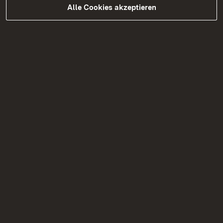
Alle Cookies akzeptieren
Soziale Medien
Facebook
Instagram
Mastodon
X
YouTube
Kontakt
Datenschutz
Erklärung zur Barrierefreiheit
Impressum