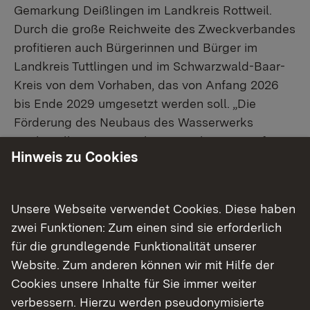
Gemarkung Deißlingen im Landkreis Rottweil.
Durch die große Reichweite des Zweck­verbandes
profitieren auch Bürgerinnen und Bürger im
Landkreis Tuttlingen und im Schwarz­wald-Baar-
Kreis von dem Vorhaben, das von Anfang 2026
bis Ende 2029 umgesetzt werden soll. „Die
Förderung des Neubaus des Wasserwerks
Keckquellen ist ein wichtiger Meilenstein auf
Hinweis zu Cookies
unserem Weg zu einer nachhaltigen und sicheren
Trinkwasserversorgung in der Region“, erklärte
Regierungspräsident Carsten Gabbert.
Unsere Webseite verwendet Cookies. Diese haben
zwei Funktionen: Zum einen sind sie erforderlich
„Sauberes Trinkwasser ist unsere
für die grundlegende Funktionalität unserer
Lebensgrundlage. Mit Blick auf drohende
Website. Zum anderen können wir mit Hilfe der
Wasserknappheit durch den Klimawandel,
Cookies unsere Inhalte für Sie immer weiter
müssen wir dafür sorgen, dass es auch künftig
verbessern. Hierzu werden pseudonymisierte
zuverlässig zur Verfügung steht. Deswegen