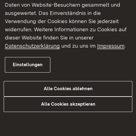
Daten von Website-Besuchern gesammelt und
müssen wir jetzt investieren. Der Neubau des
ausgewertet. Das Einverständnis in die
Wasserwerks Keckquellen ist ein wichtiger Schritt
Verwendung der Cookies können Sie jederzeit
zu einer sicheren Wasserversorgung, den wir
widerrufen. Weitere Informationen zu Cookies auf
gerne unterstützen“, erklärt Umweltministerin
dieser Website finden Sie in unserer
Thekla Walker.
Datenschutzerklärung
und zu uns im
Impressum
.
Der Neubau wird notwendig, weil bei
Untersuchungen festgestellt wurde, dass das
Einstellungen
Rohwasser der Keckquellen eine erhöhte
mikrobiologische Belastung aufweist. Die
bisherige Aufbereitung mit Ozon stößt bei starken
Alle Cookies ablehnen
Niederschlägen an ihre Grenzen und führt dazu,
dass das Wasserwerk regelmäßig abgeschaltet
Alle Cookies akzeptieren
werden muss.
Der Zweckverband Keckquellen plant daher den