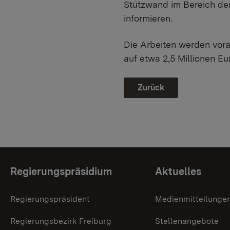
Stützwand im Bereich der
informieren.
Die Arbeiten werden vora
auf etwa 2,5 Millionen Eu
Zurück
Themenübersicht
Regierungspräsidium
Aktuelles
Regierungspräsident
Medienmitteilunge
Regierungsbezirk Freiburg
Stellenangebote