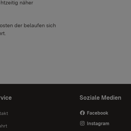
htzeitig näher
osten der belaufen sich
rt.
vice
Soziale Medien
Facebook
takt
Instagram
ahrt