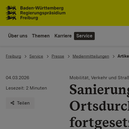
Zum Inhaltsbereich
Zur Hauptnavigation
Über uns
Themen
Karriere
Service
You are here:
Freiburg
Service
Presse
Medienmitteilungen
Artike
04.03.2026
Mobilität, Verkehr und Stra
Sanierung
Lesezeit:
2 Minuten
Ortsdurc
Teilen
fortgeset