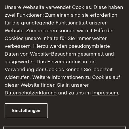
Unsere Webseite verwendet Cookies. Diese haben
Berliner Allee bis Lehen. Da die zweispurige
zwei Funktionen: Zum einen sind sie erforderlich
Bundesstraße für die Arbeiten nur halbseitig
für die grundlegende Funktionalität unserer
gesperrt wird, wird sie durchgängig auf einer
Website. Zum anderen können wir mit Hilfe der
Spur befahrbar sein. Allerdings geht das RP
Cookies unsere Inhalte für Sie immer weiter
davon aus, dass die Einschränkungen des
verbessern. Hierzu werden pseudonymisierte
Verkehrs zeitweise Staus verursachen werden.
Daten von Website-Besuchern gesammelt und
Wie das RP mitteilt, beginnen die Arbeiten mit der
ausgewertet. Das Einverständnis in die
Erneuerung der Überholspur, die dazu auf dem
Verwendung der Cookies können Sie jederzeit
gesamten Abschnitt gesperrt wird. Diese dauern
widerrufen. Weitere Informationen zu Cookies auf
voraussichtlich bis zum 16. Juni. Im Anschluss
dieser Website finden Sie in unserer
wird die rechte Fahrspur abschnittweise gesperrt
Datenschutzerklärung
und zu uns im
Impressum
.
und saniert. Begonnen wird dann an der Abfahrt
Lehen. Die Arbeiten wandern dann Abschnitt für
Einstellungen
Abschnitt zurück bis zur Berliner Allee.