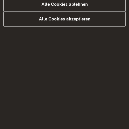
Zurück
Alle Cookies ablehnen
Alle Cookies akzeptieren
Themenübersicht
Themenübersicht
Soziale Medien
Facebook
Instagram
Mastodon
X
YouTube