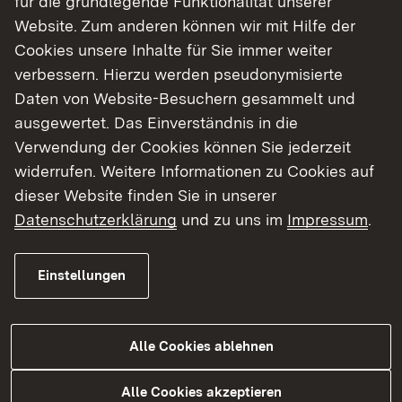
für die grundlegende Funktionalität unserer
noch halbseitig befahrbar. Am Samstag, 11. April
Website. Zum anderen können wir mit Hilfe der
und Sonntag, 12. April wird die B 3 zwischen der
Cookies unsere Inhalte für Sie immer weiter
Abfahrt nach Schallstadt und der Abfahrt
verbessern. Hierzu werden pseudonymisierte
Freiburg-Süd voll gesperrt. Der Verkehr wird bei
Daten von Website-Besuchern gesammelt und
Schallstadt abgeleitet, eine Umleitung wird
ausgewertet. Das Einverständnis in die
ausgeschildert.
Verwendung der Cookies können Sie jederzeit
widerrufen. Weitere Informationen zu Cookies auf
Zurück
dieser Website finden Sie in unserer
Datenschutzerklärung
und zu uns im
Impressum
.
Einstellungen
Themenübersicht
Themenübersicht
Alle Cookies ablehnen
Soziale Medien
Alle Cookies akzeptieren