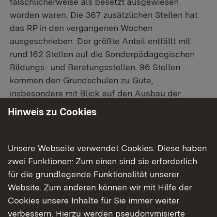
fälschlicherweise als besetzt ausgewiesen
worden waren. Die 367 zusätzlichen Stellen hat
das RP in den vergangenen Wochen
ausgeschrieben. Der größte Anteil entfällt mit
rund 162 Stellen auf die Sonderpädagogischen
Bildungs- und Beratungsstellen. 96 Stellen
kommen den Grundschulen zu Gute,
insbesondere mit Blick auf den Ausbau der
Ganztagsbetreuung. Auf die Schulen der
Hinweis zu Cookies
Sekundarstufe I (Werkrealschulen, Realschulen
und Gemeinschaftsschulen) entfallen 27,5
Stellen. Die beruflichen Schulen und
Unsere Webseite verwendet Cookies. Diese haben
allgemeinbildenden Gymnasien erhalten
zwei Funktionen: Zum einen sind sie erforderlich
zusammen zusätzliche 16 Stellen. Darüber hinaus
für die grundlegende Funktionalität unserer
stehen 66 Stellen für Abordnungen gymnasialer
Website. Zum anderen können wir mit Hilfe der
Lehrkräfte an Schulen der Sekundarstufe I und
Cookies unsere Inhalte für Sie immer weiter
beruflichen Schulen zur Verfügung. Von letzteren
verbessern. Hierzu werden pseudonymisierte