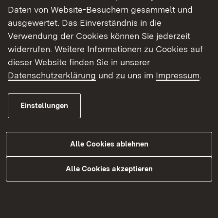
konnten zum Schuljahresbeginn bis jetzt zwölf
Daten von Website-Besuchern gesammelt und
Stellen besetzt werden.
ausgewertet. Das Einverständnis in die
Verwendung der Cookies können Sie jederzeit
„Wir arbeiten unter Hochdruck an der Besetzung
widerrufen. Weitere Informationen zu Cookies auf
dieser zusätzlichen Stellen. Ob dies gelingt,
dieser Website finden Sie in unserer
hängt auch von der Bereitschaft der
Datenschutzerklärung
und zu uns im
Impressum
.
Bewerberinnen und Bewerber ab, in ländlichen
Regionen zu arbeiten“, erklärte
Einstellungen
Regierungspräsident Carsten Gabbert. Die
Abordnungsstellen für gymnasiale Lehrkräfte
seien insbesondere für Referendarinnen und
Alle Cookies ablehnen
Referendare interessant, die aufgrund der
Umstellung auf das neue G 9 noch keine Stelle
Alle Cookies akzeptieren
erhalten haben.
Schülerzahlen an öffentlichen Schulen