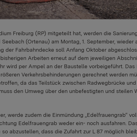
ium Freiburg (RP) mitgeteilt hat, werden die Sanierung
 Seebach (Ortenau) am Montag, 1. September, wieder
g der Fahrbahndecke soll Anfang Oktober abgeschloss
n bisherigen Arbeiten erneut auf dem jeweiligen Abschni
hr wird per Ampel an der Baustelle vorbeigeführt. Das 
 größeren Verkehrsbehinderungen gerechnet werden mü
troffen, da das Teilstück zwischen Radwegbrücke und F
 muss den Umweg über den unbefestigten und steilen 
r, werde zudem die Einmündung „Edelfrauengrab“ voll
htung Edelfrauengrab weder ein- noch ausfahren. Das 
o abzustellen, dass die Zufahrt zur L 87 möglich bleibt