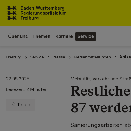
Zum Inhaltsbereich
Zur Hauptnavigation
Über uns
Themen
Karriere
Service
You are here:
Freiburg
Service
Presse
Medienmitteilungen
Artike
22.08.2025
Mobilität, Verkehr und Stra
Restlich
Lesezeit:
2 Minuten
87 werden
Teilen
Sanierungsarbeiten ab