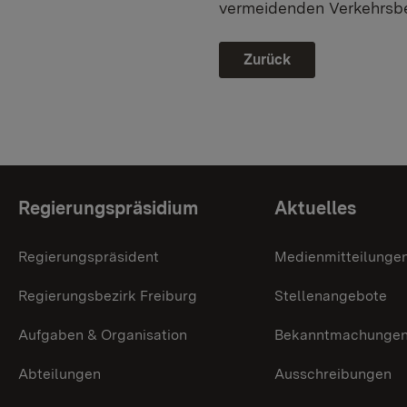
vermeidenden Verkehrsbe
Zurück
Themenübersicht
Regierungspräsidium
Aktuelles
Regierungspräsident
Medienmitteilunge
Regierungsbezirk Freiburg
Stellenangebote
Aufgaben & Organisation
Bekanntmachunge
Abteilungen
Ausschreibungen