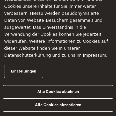
RP zahlreiche Beschwerden gegen die Schule
Cookies unsere Inhalte für Sie immer weiter
eingegangen. Diesen Beschwerden ist die
verbessern. Hierzu werden pseudonymisierte
Schulaufsicht in den vergangenen Monaten
Daten von Website-Besuchern gesammelt und
nachgegangen und war auch selbst vor Ort.
ausgewertet. Das Einverständnis in die
Darüber hinaus fanden zahlreiche Gespräche
Verwendung der Cookies können Sie jederzeit
statt. Das RP hat dem Schulträger mehrfach
widerrufen. Weitere Informationen zu Cookies auf
Gelegenheit gegeben, die Mängel zu beseitigen.
dieser Website finden Sie in unserer
Nachdem dies in wichtigen Bereichen nicht
Datenschutzerklärung
und zu uns im
Impressum
.
erfolgt ist, hat die Aussichtsbehörde im Mai
dieses Jahres den Schulträger schriftlich zum
Einstellungen
Widerruf der Genehmigung angehört. Zwar hat
dieser daraufhin Verbesserungsvorschläge
gemacht, die nach Ansicht der Schulaufsicht aber
Alle Cookies ablehnen
bei weitem nicht ausreichend sind.
Dementsprechend hat die Aufsichtsbehörde jetzt
Alle Cookies akzeptieren
entschieden, die Genehmigung der Privatschule
zu widerrufen. Die Gründe für den Widerruf