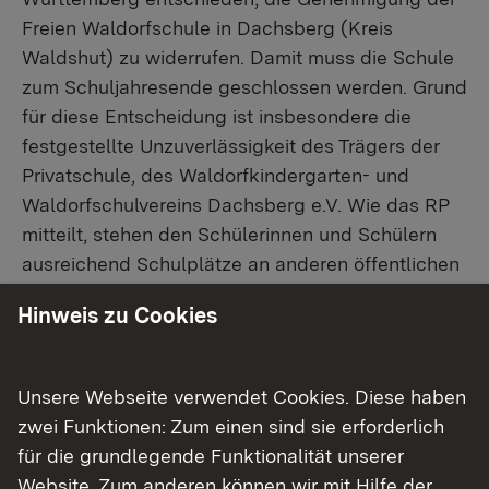
Freien Waldorfschule in Dachsberg (Kreis
Waldshut) zu widerrufen. Damit muss die Schule
zum Schuljahresende geschlossen werden. Grund
für diese Entscheidung ist insbesondere die
festgestellte Unzuverlässigkeit des Trägers der
Privatschule, des Waldorfkindergarten- und
Waldorfschulvereins Dachsberg e.V. Wie das RP
mitteilt, stehen den Schülerinnen und Schülern
ausreichend Schulplätze an anderen öffentlichen
Schulen zur Verfügung. Die Staatlichen
Hinweis zu Cookies
Schulämter stehen zur Beratung der Familien
bereit. Der Schulträger wurde am Donnerstag
über den Widerruf informiert. Er kann gegen die
Unsere Webseite verwendet Cookies. Diese haben
Entscheidung Rechtsmittel einlegen.
zwei Funktionen: Zum einen sind sie erforderlich
für die grundlegende Funktionalität unserer
Seit Frühjahr 2025 waren bei der Schulaufsicht im
Website. Zum anderen können wir mit Hilfe der