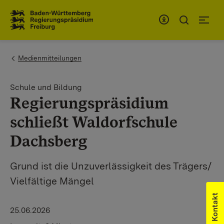
Zum Inhaltsbereich
Zur Hauptnavigation
You are here:
Medienmitteilungen
Schule und Bildung
Regierungspräsidium
schließt Waldorfschule
Dachsberg
Grund ist die Unzuverlässigkeit des Trägers/
Vielfältige Mängel
Kontakt
25.06.2026