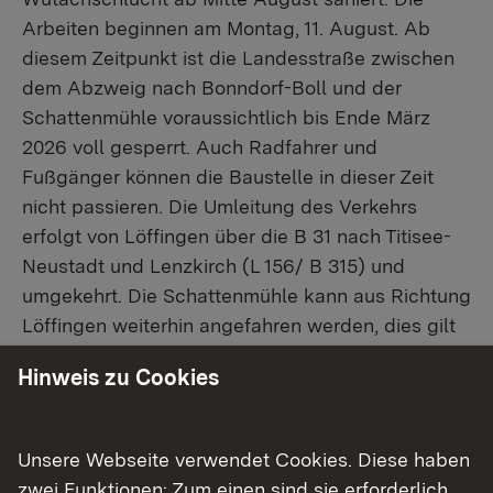
Arbeiten beginnen am Montag, 11. August. Ab
diesem Zeitpunkt ist die Landesstraße zwischen
dem Abzweig nach Bonndorf-Boll und der
Schattenmühle voraussichtlich bis Ende März
2026 voll gesperrt. Auch Radfahrer und
Fußgänger können die Baustelle in dieser Zeit
nicht passieren. Die Umleitung des Verkehrs
erfolgt von Löffingen über die B 31 nach Titisee-
Neustadt und Lenzkirch (L 156/ B 315) und
umgekehrt. Die Schattenmühle kann aus Richtung
Löffingen weiterhin angefahren werden, dies gilt
auch für den Wanderbus. Auf Bonndorfer Seite
Hinweis zu Cookies
fährt der Wanderbus die Parkplätze
Lotenbachklamm, Oberhaldenweg und Boll an.
Der Abschnitt der
Unsere Webseite verwendet Cookies. Diese haben
L 170 von der B 315 bei Gündelwangen bis zur
zwei Funktionen: Zum einen sind sie erforderlich