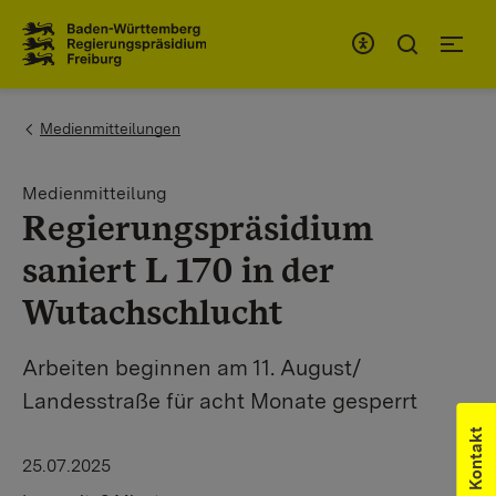
Zum Inhaltsbereich
Zur Hauptnavigation
You are here:
Medienmitteilungen
Medienmitteilung
Regierungspräsidium
saniert L 170 in der
Wutachschlucht
Arbeiten beginnen am 11. August/
Landesstraße für acht Monate gesperrt
Kontakt
25.07.2025