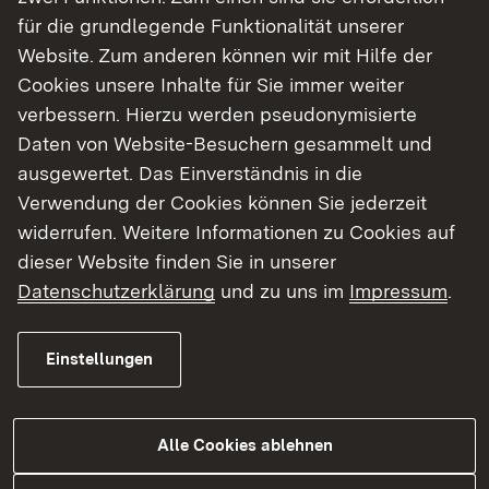
Abzweigung nach Boll bleibt offen.
für die grundlegende Funktionalität unserer
Website. Zum anderen können wir mit Hilfe der
„Wir konnten die Arbeiten in dieser Woche an die
Cookies unsere Inhalte für Sie immer weiter
Firma Strabag GmbH aus Freudenstadt vergeben,
verbessern. Hierzu werden pseudonymisierte
jetzt kann es losgehen“, so Dieter Bollinger, Leiter
Daten von Website-Besuchern gesammelt und
des Straßenbaureferats des RP in Bad Säckingen.
ausgewertet. Das Einverständnis in die
„Die Sanierung findet auf einem Straßenabschnitt
Verwendung der Cookies können Sie jederzeit
mit sehr geringer Fahrbahnbreite statt. Aufgrund
widerrufen. Weitere Informationen zu Cookies auf
des beengten Raums können die Arbeiten, die
dieser Website finden Sie in unserer
meist mit Großgeräten ausgeführt werden, nur
Datenschutzerklärung
und zu uns im
Impressum
.
nacheinander umgesetzt werden“, begründet
Bollinger die voraussichtlich fast acht Monate
Einstellungen
lange Bauzeit. Er weist darauf hin, dass die
Arbeiten auch in der Winterzeit fortgeführt
werden, so dass es nicht möglich sei, die Straße
Alle Cookies ablehnen
zwischendurch zu öffnen.