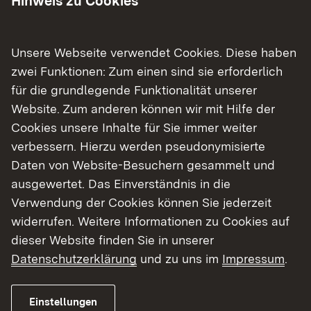
Hinweis zu Cookies
Neuenburg am Rhein jeweils eine Brücke über die
B 378 saniert. Begonnen wird am Montag, 8. Juni
mit der Brücke am Bismarckweg außerhalb von
Unsere Webseite verwendet Cookies. Diese haben
Müllheim, die wegen der Arbeiten für rund fünf
zwei Funktionen: Zum einen sind sie erforderlich
Monate gesperrt wird. Der Verkehr wird
für die grundlegende Funktionalität unserer
umgeleitet, die Umleitung wird ausgeschildert.
Website. Zum anderen können wir mit Hilfe der
Ebenso saniert wird die Brücke in Neuenburg am
Cookies unsere Inhalte für Sie immer weiter
Rhein an der Breisacher Straße (L 134). Dort
verbessern. Hierzu werden pseudonymisierte
beginnen die Arbeiten am Montag, 15. Juni. Auch
Daten von Website-Besuchern gesammelt und
diese Brücke wird für rund fünf Monate gesperrt,
ausgewertet. Das Einverständnis in die
auch hier wird die Umleitung ausgeschildert. Die
Verwendung der Cookies können Sie jederzeit
Vorarbeiten hierfür haben bereits am 1. Juni
widerrufen. Weitere Informationen zu Cookies auf
begonnen.
dieser Website finden Sie in unserer
Datenschutzerklärung
und zu uns im
Impressum
.
Wegen des Aufbaus der Gerüste wird die B 378 in
den beiden kommenden Wochen an mehreren
Einstellungen
Tagen nachts von 20 Uhr bis 6 Uhr gesperrt. Der