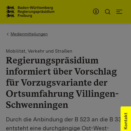
Zum Inhaltsbereich
Zur Hauptnavigation
You are here:
Medienmitteilungen
Mobilität, Verkehr und Straßen
Regierungspräsidium
informiert über Vorschlag
für Vorzugsvariante der
Ortsumfahrung Villingen-
Schwenningen
Kontakt
Durch die Anbindung der B 523 an die B 33
entsteht eine durchgängige Ost-West-