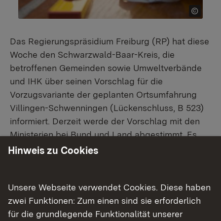
Das Regierungspräsidium Freiburg (RP) hat diese
Woche den Schwarzwald-Baar-Kreis, die
betroffenen Gemeinden sowie Umweltverbände
und IHK über seinen Vorschlag für die
Vorzugsvariante der geplanten Ortsumfahrung
Villingen-Schwenningen (Lückenschluss, B 523)
informiert. Derzeit werde der Vorschlag mit den
Ministerien bei Bund und Land abgestimmt. Es
könne also noch zu Änderungen in der Planung
Hinweis zu Cookies
kommen, heißt es aus dem RP.
Der sogenannte, rund sieben Kilometer lange
Unsere Webseite verwendet Cookies. Diese haben
Lückenschluss ist der zweite Bauabschnitt der
zwei Funktionen: Zum einen sind sie erforderlich
Ortsumfahrung nördlich von Villingen. Durch die
für die grundlegende Funktionalität unserer