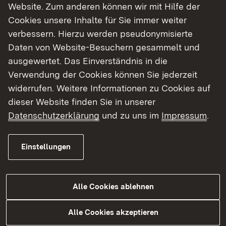
Anbindung der B 523 an die B 33 entsteht eine
Website. Zum anderen können wir mit Hilfe der
durchgängige Ost-West-Achse über den
Cookies unsere Inhalte für Sie immer weiter
Schwarzwald, die den überregionalen Verkehr
verbessern. Hierzu werden pseudonymisierte
bündeln und das regionale Straßennetz entlasten
Daten von Website-Besuchern gesammelt und
soll.
ausgewertet. Das Einverständnis in die
Verwendung der Cookies können Sie jederzeit
Der Vorschlag der Vorzugsvariante ist das
widerrufen. Weitere Informationen zu Cookies auf
Ergebnis eines Vergleichs unterschiedlicher
dieser Website finden Sie in unserer
Trassenvarianten in der Vorplanungsphase des
Datenschutzerklärung
und zu uns im
Impressum
.
Projekts. Berücksichtigt wurden in diesem
Prozess unter anderem Belange des Verkehrs, der
Einstellungen
Umwelt, des Forstes, der Raumordnung, der
Landwirtschaft, des Grundwasser- und
Bodenschutzes sowie der prognostizierte Lärm
Alle Cookies ablehnen
und die Kosten. Hinsichtlich des Natur- und
Umweltschutzes bestand die größte
Alle Cookies akzeptieren
Herausforderung in der Planung des Anschlusses